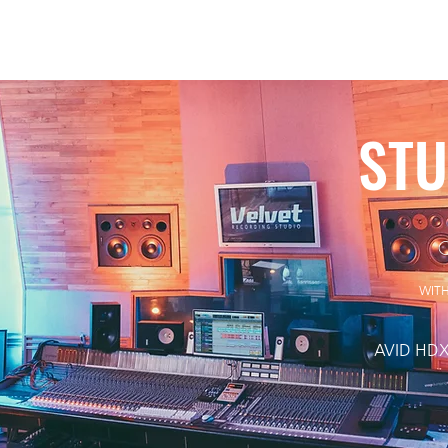
STU
WITH
AVID HDX 