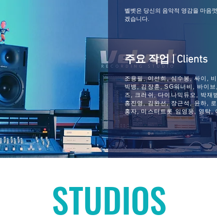
벨벳은 당신의 음악적 영감을 마음껏
겠습니다.
주요 작업 | Clients
조용필, 이선희, 심수봉, 싸이, 비(
빅뱅, 김장훈, SG워너비, 바이브,
즈, 크러쉬, 다이나믹듀오, 박재범,
홍진영, 김완선, 장근석, 윤하, 
홍자, 미스터트롯 임영웅, 영탁,
STUDIOS