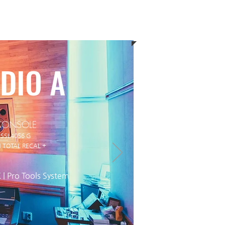
DIO A
CONSOLE
SSL4056 G
 TOTAL RECAL +
| Pro Tools System